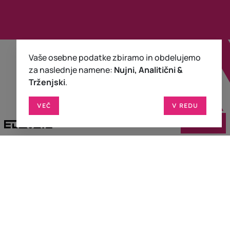
Vaše osebne podatke zbiramo in obdelujemo
za naslednje namene:
Nujni, Analitični &
Trženjski
.
VEČ
V REDU
KONTAKT
Naši projekti
O družbi Elevate
Vizija in prihodnost